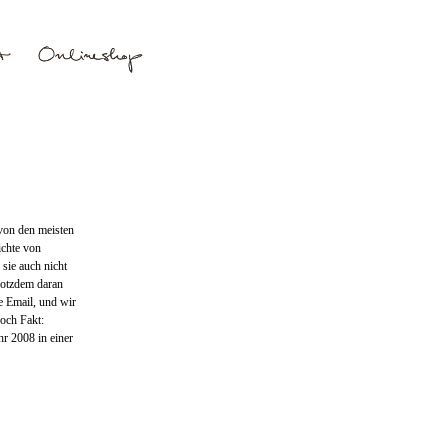
von den meisten
ichte von
 sie auch nicht
rotzdem daran
ne Email, und wir
doch Fakt:
r 2008 in einer